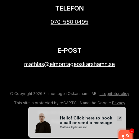
TELEFON
070-560 0495
E-POST
mathias@elmontageoskarshamn.se
© Copyright 2026 El-montage i Oskarshamn AB |
Integritetspolicy
This site is protected by reCAPTCHA and the Google
Privacy
Policy
and
Terms of Service
apply.
Powered by CMS.SE