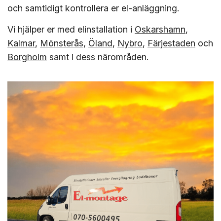
och samtidigt kontrollera er el-anläggning.
Vi hjälper er med elinstallation i
Oskarshamn
,
Kalmar
,
Mönsterås
,
Öland
,
Nybro
,
Färjestaden
och
Borgholm
samt i dess närområden.