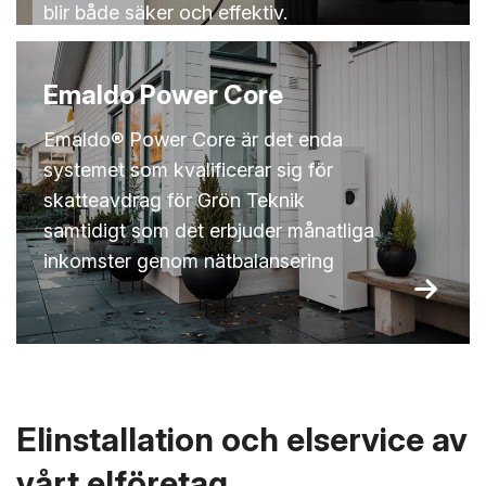
blir både säker och effektiv.
Emaldo Power Core
Emaldo® Power Core är det enda
systemet som kvalificerar sig för
skatteavdrag för Grön Teknik
samtidigt som det erbjuder månatliga
inkomster genom nätbalansering
Elinstallation och elservice av
vårt elföretag