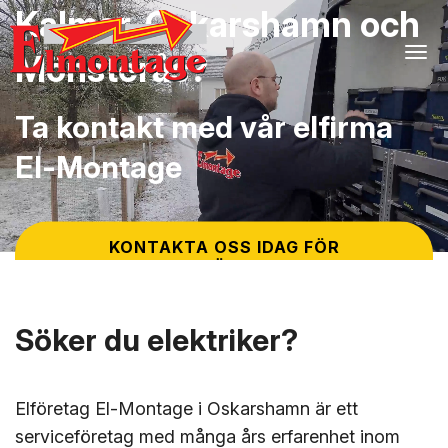
Kalmar, Oskarshamn och
Tog
Mönsterås?
Ta kontakt med vår elfirma
El-Montage
KONTAKTA OSS IDAG FÖR
PRISFÖRSLAG
Söker du elektriker?
Elföretag El-Montage i Oskarshamn är ett
serviceföretag med många års erfarenhet inom