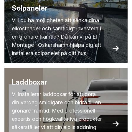
Solpaneler
Vill du ha möjligheten att sänka dina
elkostnader och samtidigt investera i
en grönare framtid? Då kan vi på El-
Montage i Oskarshamn hjälpa dig att
installera solpaneler på ditt hus
Laddboxar
Vi installerar laddboxar för att göra
din vardag smidigare och bidra till en
grönare framtid. Med professionell
expertis och högkvalitativa produkter
säkerställer vi att din elbilsladdning