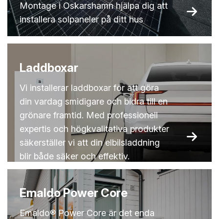
Montage i Oskarshamn hjälpa dig att
installera solpaneler på ditt hus
Laddboxar
Vi installerar laddboxar för att göra
din vardag smidigare och bidra till en
grönare framtid. Med professionell
expertis och högkvalitativa produkter
säkerställer vi att din elbilsladdning
blir både säker och effektiv.
Emaldo Power Core
Emaldo® Power Core är det enda