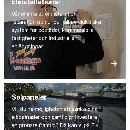
Elinstallationer
Vår elfirma utför installation,
reparation och underhåll av elektriska
system för bostäder, kommersiella
fastigheter och industriella
anläggningar.
Solpaneler
Vill du ha möjligheten att sänka dina
elkostnader och samtidigt investera i
en grönare framtid? Då kan vi på El-