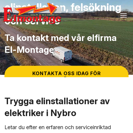
elinstallation, felsökning
Tog
och service
Ta kontakt med vår elfirma
El-Montage
KONTAKTA OSS IDAG FÖR
PRISFÖRSLAG
Trygga elinstallationer av
elektriker i Nybro
Letar du efter en erfaren och serviceinriktad