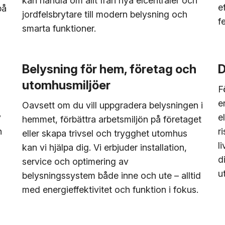
kan handla om allt från nya elcentraler och
e
på
jordfelsbrytare till modern belysning och
fe
smarta funktioner.
Belysning för hem, företag och
D
utomhusmiljöer
F
e
Oavsett om du vill uppgradera belysningen i
v
e
hemmet, förbättra arbetsmiljön på företaget
n
r
eller skapa trivsel och trygghet utomhus
m
l
kan vi hjälpa dig. Vi erbjuder installation,
d
service och optimering av
u
belysningssystem både inne och ute – alltid
med energieffektivitet och funktion i fokus.