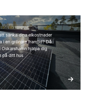
 att sänka dina elkostnader
a i en grönare framtid? Då
i Oskarshamn hjälpa dig
r på ditt hus