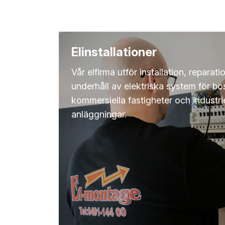
Elinstallationer
Vår elfirma utför installation, reparat
underhåll av elektriska system för bo
kommersiella fastigheter och industrie
anläggningar.