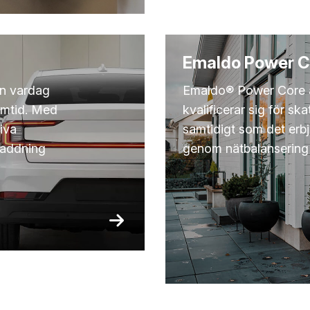
Emaldo Power C
din vardag
Emaldo® Power Core 
ramtid. Med
kvalificerar sig för s
iva
samtidigt som det erb
sladdning
genom nätbalansering