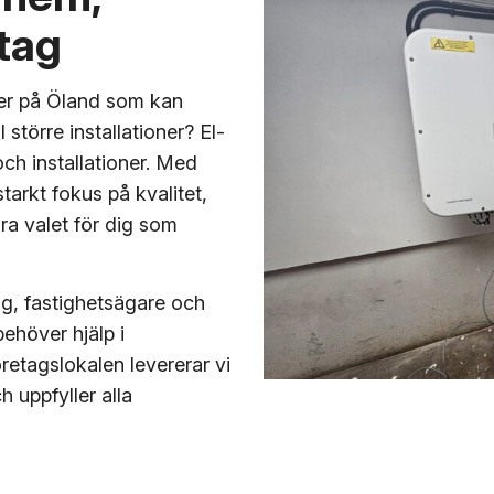
etag
iker på Öland som kan
l större installationer? El-
ch installationer. Med
tarkt fokus på kvalitet,
ara valet för dig som
ag, fastighetsägare och
ehöver hjälp i
etagslokalen levererar vi
h uppfyller alla