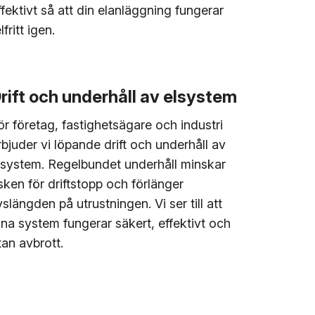
ffektivt så att din elanläggning fungerar
lfritt igen.
rift och underhåll av elsystem
ör företag, fastighetsägare och industri
rbjuder vi löpande drift och underhåll av
lsystem. Regelbundet underhåll minskar
isken för driftstopp och förlänger
ivslängden på utrustningen. Vi ser till att
ina system fungerar säkert, effektivt och
tan avbrott.