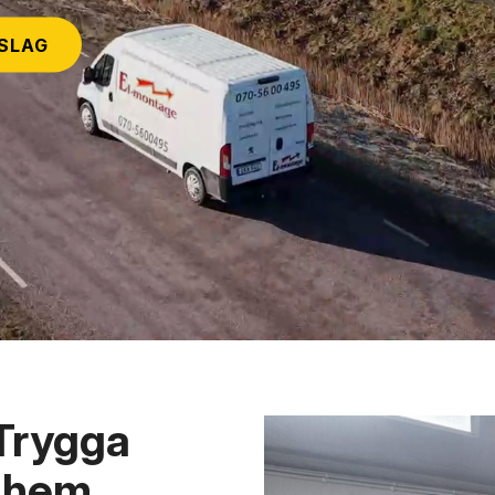
RSLAG
 Trygga
r hem,