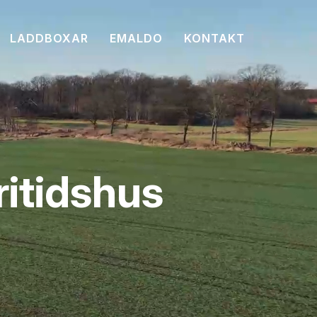
LADDBOXAR
EMALDO
KONTAKT
fritidshus