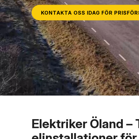
KONTAKTA OSS IDAG FÖR PRISFÖ
Elektriker Öland –
elinstallationer fö